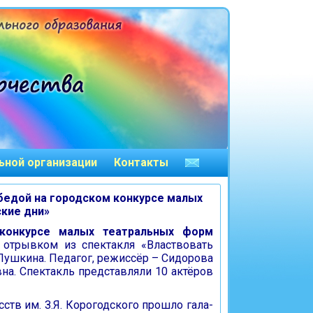
ьной организации
Контакты
бедой на
городском конкурсе малых
кие дни»
 конкурсе
малых театральных форм
 отрывком из спектакля «Властвовать
 Пушкина. Педагог, режиссёр – Сидорова
на. Спектакль представляли 10 актёров
сств им. З.Я. Корогодского прошло гала-