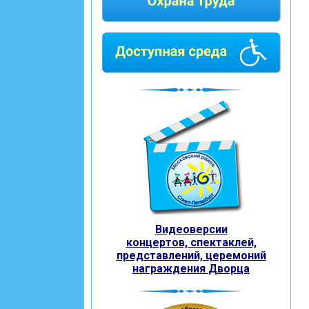
Видеоверсии
концертов, спектаклей,
представлений, церемоний
награждения
Дворца