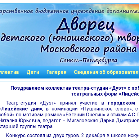
ллектив
Дети
Галерея
Сведения об образовател
Поздравляем коллектив театра-студии «Дуэт» с по
театральных форм «Лицейс
Театр-студия «Дуэт» принял участие в
городском
«Лицейские дни»
, в номинации «Пушкинское слово», с
собой» по мотивам романа «Евгений Онегин» и стихам А.С.
Наталия Юрьевна, педагог – Мигаловская Дарья Дмитриев
старшей группы театра.
Конкурс состоял из двух туров. 2 декабря в школе иску