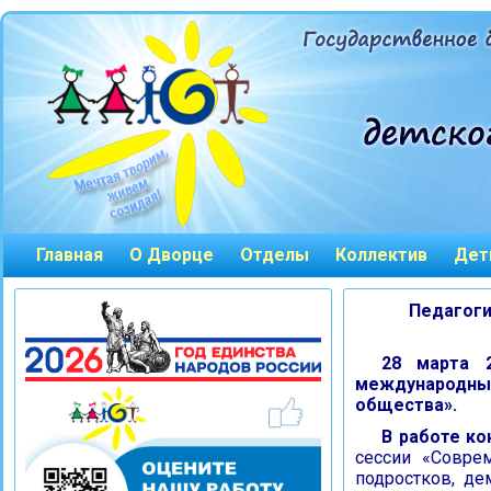
Главная
О Дворце
Отделы
Коллектив
Дет
Педагоги
28 марта 
международным
общества».
В работе ко
сессии «Совре
подростков, д