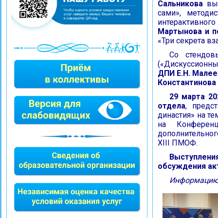
Сальникова
вы
сами», метод
интерактивного
Мартынова и п
«Три секрета вз
Со стендов
(«Дискуссионны
ДПИ
Е.Н. Малее
Константинова
29 марта 20
отдела
, предс
династия» на т
на Конференц
дополнительног
XIII ПМОФ.
Выступлен
обсуждения акт
Информацию 