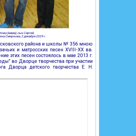
лова (мама),
сын Сергей,
на Смирнова, 2 декабря 2029 г.
Московского района и школы № 356 мною
ачьих и матросских песен XVIII-XX вв.
ие этих песен состоялось в мае 2013 г.
еды" во Дворце творчества при участии
а Дворца детского творчества Е. Н.