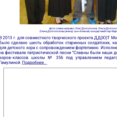
фото слева направо: Олег Долгополов, Ольга Долгопо
Елена Долгополова (жена), сын Алексей, концертмейстер Мари
В 2013 г. для совместного творческого проекта ДД(Ю)Т 
было сделано шесть обработок старинных солдатских, каз
для детского хора с сопровождением фортепиано. Исполнен
на фестивале патриотической песни "Славны были наши д
хоров-классов школы № 356 под управлением педагог
Гамулиной.
Подробнее...