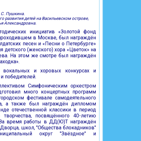
 С. Пушкина.
о развития детей на Васильевском острове,
ья Александровна.
тодических инициатив «Золотой фонд
 проходившем в Москве, был награждён
олдатских песен и «Песни о Петербурге»
я детского (женского) хора «Цветок» на
чева. На этом же смотре был награждён
аходка».
х вокальных и хоровых конкурсах и
 и победителей.
ллективом Симфоническим оркестром
одготовил много концертных программ
 городском фестивале самодеятельного
са, а также был награждён дипломом
анде отечественной классики в период
 творчества, посвящённого 40-летию
. За время работы в ДД(Ю)Т награждён
Дворца, школ, "Общества блокадников"
муниципальный округ "Звёздное" и