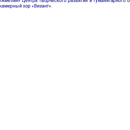
«Амелия» Центра творческого развития и гуманитарного 
камерный хор «Визант».