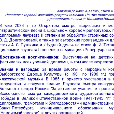
Хоровой романс «Цветок», стихи А.
Исполняет хоровой ансамбль девушек «Амелия» Центра творческог
руководитель – педагог Колясина Натал
В мае 2024 г. на Открытом смотре творческих и ме
патриотической песни в школьном хоровом репертуаре»,
дипломами лауреата II степени за обработки старинных с
О. Д. Долгополовой, а также за авторские произведения дл
стихи А. С. Пушкина и «Чудный день» на стихи Ф. И. Тют
дипломом лауреата I степени в номинации «Репертуарная н
Достижения воспитанников:
Выступления на детски
фестивалях всех уровней; дипломы, в том числе лауреатов
Звания и награды:
За время работы с Народным ко
Выборгского Дворца Культуры (с 1981 по 1986 гг.) п
классической музыки. В 1985 г. оркестр участвовал в
творчества и получил звание Лауреата смотра-конкур
Большого театра России "За активное участие в пропаг
Всесоюзного смотра самодеятельного художественного
Победы в Великой Отечественной войне 1941-1945 гг."
дипломами, грамотами и благодарностями администрации 
Санкт-Петербурга, муниципального образования 
"Новоизмайловское", и других организаций.