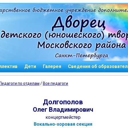
ллектив
Дети
Галерея
Сведения об образовател
Педагоги по отделам
/
Все педагоги
Долгополов
Олег Владимирович
концертмейстер
Вокально-хоровая секция