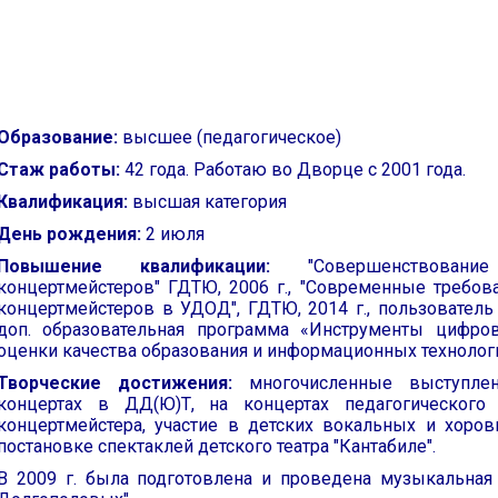
Образование:
высшее (педагогическое)
Стаж работы:
42 года. Работаю во Дворце с 2001 года.
Квалификация:
высшая категория
День рождения:
2 июля
Повышение квалификации:
"Совершенствовани
концертмейстеров" ГДТЮ, 2006 г., "Современные требов
концертмейстеров в УДОД", ГДТЮ, 2014 г., пользователь 
доп. образовательная программа «Инструменты цифров
оценки качества образования и информационных технологий
Творческие достижения:
многочисленные выступлен
концертах в ДД(Ю)Т, на концертах педагогического
концертмейстера, участие в детских вокальных и хоров
постановке спектаклей детского театра "Кантабиле".
В 2009 г. была подготовлена и проведена музыкальная