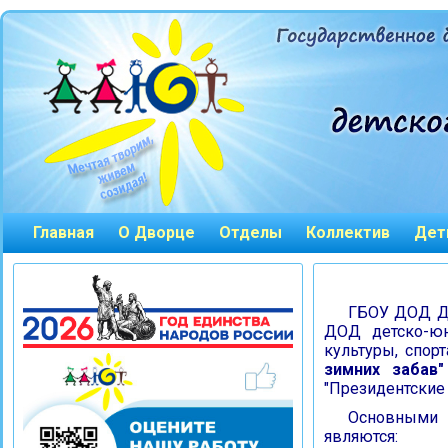
Главная
О Дворце
Отделы
Коллектив
Дет
ГБОУ ДОД Дв
ДОД детско-юн
культуры, спор
зимних забав"
"Президентские 
Основными 
являются: