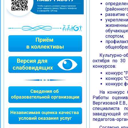
определе
(районного
развитие 
укреплен
жизненных
обучающи
спортом;
профилак
общеобраз
Культурно-о
октября по 30
конкурсов:
конкурс "Р
конкурс "
конкурс ф
На конкурс 
Работы оценив
Вергизовой Е.В.
специалиста п
заведующей от
педагогов-орган
Согласно кр