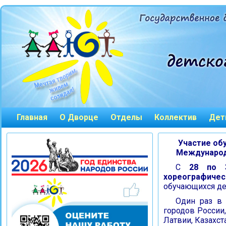
Главная
О Дворце
Отделы
Коллектив
Дет
Участие об
Международн
С
28 по 
хореографичес
обучающихся де
Один раз в 
городов России
Латвии, Казахст