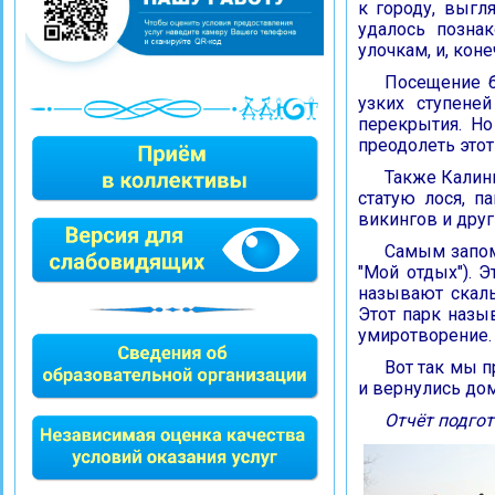
к городу, выгл
удалось позна
улочкам, и, кон
Посещение б
узких ступене
перекрытия. Но
преодолеть этот
Также Калин
статую лося, п
викингов и друг
Самым запом
"Мой отдых"). 
называют скаль
Этот парк назы
умиротворение.
Вот так мы п
и вернулись до
Отчёт подгот