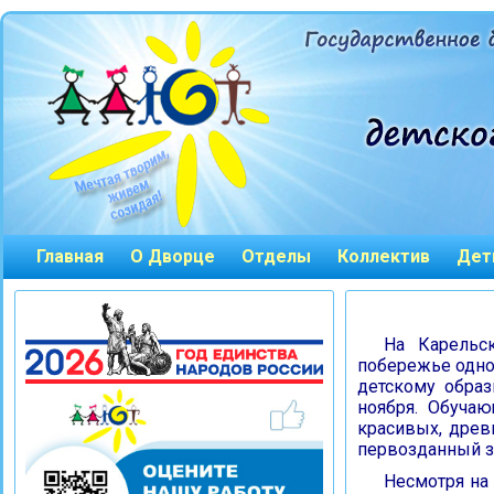
Главная
О Дворце
Отделы
Коллектив
Дет
На Карельс
побережье одно
детскому образ
ноября. Обучаю
красивых, древ
первозданный з
Несмотря на