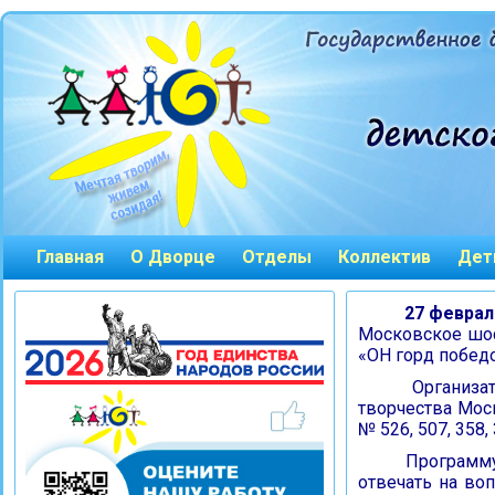
Главная
О Дворце
Отделы
Коллектив
Дет
27 февраля
Московское шосс
«ОН горд побед
Организатор
творчества Мос
№ 526, 507, 358,
Программу о
отвечать на во