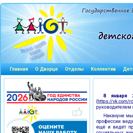
Главная
О Дворце
Отделы
Коллектив
Дет
8 января 
(
https://vk.com/
руководителем 
Накануне мы
профессии веду
ещё и ведёт п
социальных ини