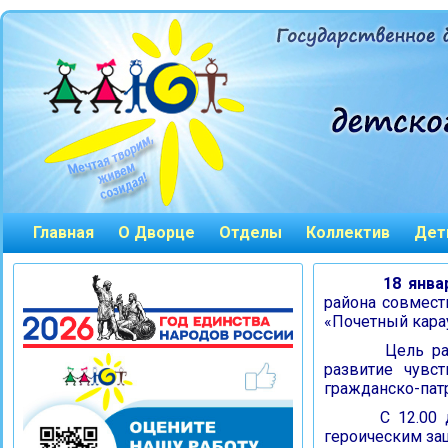
Главная
О Дворце
Отделы
Коллектив
Дет
18 января
района совмест
«Почетный кара
Цель районн
развитие чувс
гражданско-пат
C 12.00 до
героическим за