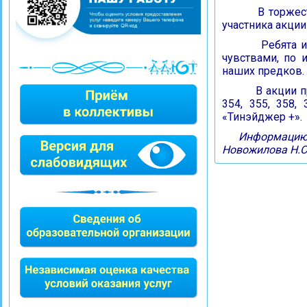
В торжестве
участника акции
Ребята испы
чувствами, по 
наших предков.
В акции при
354, 355, 358,
«Тинэйджер +».
Информацию
Новожилова Н.С