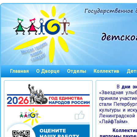
Главная
О Дворце
Отделы
Коллектив
Дет
В
дни з
«Звездная улыб
приняли участи
стали Петербур
культуры и иск
Ленинградско
«ЛайфТайм».
Коллектив п
дипломы лауре