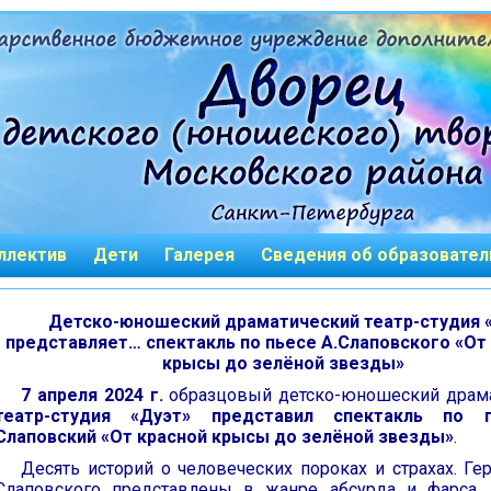
ллектив
Дети
Галерея
Сведения об образовател
Детско-юношеский драматический театр-студия 
представляет… спектакль по пьесе А.Слаповского «От
крысы до зелёной звезды»
7 апреля 2024 г.
образцовый детско-юношеский драм
театр-студия «Дуэт» представил спектакль по 
Слаповский «От красной крысы до зелёной звезды»
.
Десять историй о человеческих пороках и страхах. Ге
Слаповского представлены в жанре абсурда и фарса.