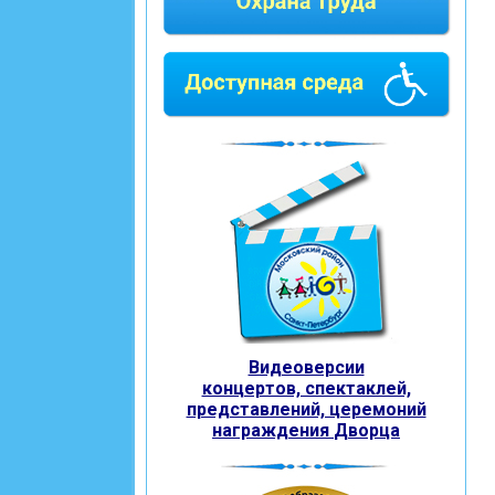
Видеоверсии
концертов, спектаклей,
представлений, церемоний
награждения
Дворца