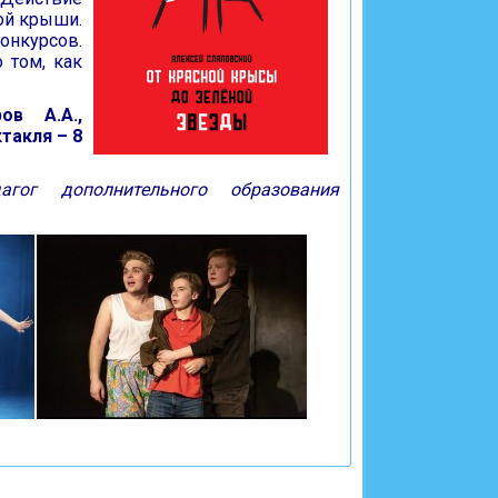
ой крыши.
онкурсов.
 том, как
ов А.А.,
такля – 8
агог дополнительного образования