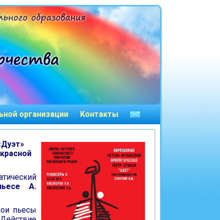
ьной организации
Контакты
«Дуэт»
 красной
атический
пьесе А.
рои пьесы
 Действие