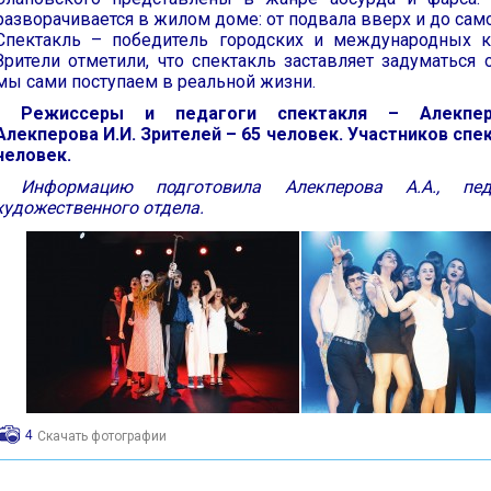
разворачивается в жилом доме: от подвала вверх и до сам
Спектакль – победитель городских и международных к
Зрители отметили, что спектакль заставляет задуматься о
мы сами поступаем в реальной жизни.
Режиссеры и педагоги спектакля – Алекпер
Алекперова И.И. Зрителей – 65 человек. Участников спек
человек.
Информацию подготовила Алекперова А.А., пед
художественного отдела.
4
Скачать фотографии