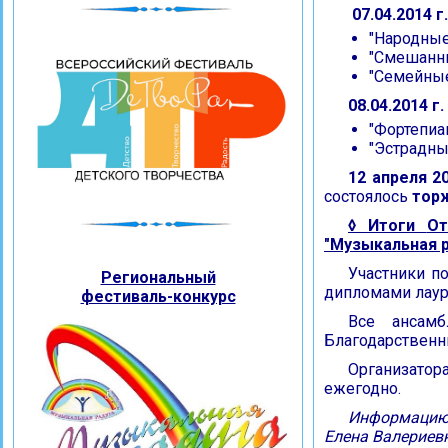
07.04.2014 г
"Народные
"Смешанн
"Семейные
08.04.2014 г
"Фортепиа
"Эстрадны
12 апреля 20
состоялось
тор
◊ Итоги
От
"Музыкальная р
Участники п
Региональный
дипломами лауре
фестиваль-конкурс
Все ансам
Благодарственн
Организатор
ежегодно.
Информацию 
Елена Валериев