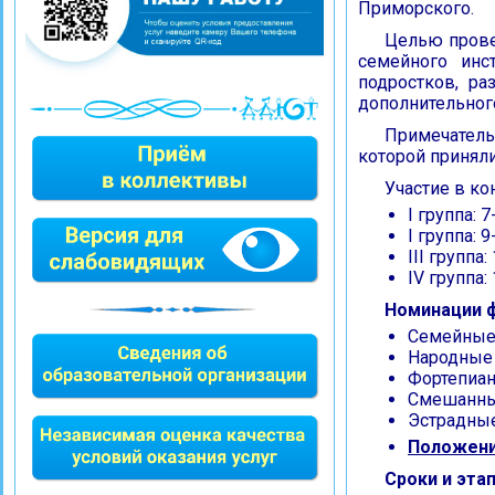
Приморского.
Целью прове
семейного инс
подростков, р
дополнительног
Примечател
которой приняли
Участие в ко
I группа: 7
I группа: 9
III группа:
IV группа: 
Номинации ф
Семейные а
Народные 
Фортепиан
Смешанны
Эстрадные
Положени
Сроки и эта