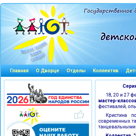
Главная
О Дворце
Отделы
Коллектив
Дет
Сери
18, 20 и 27 ф
мастер-классо
фестивалей, оп
Кристина п
современных та
танцевальными 
Коллектив "