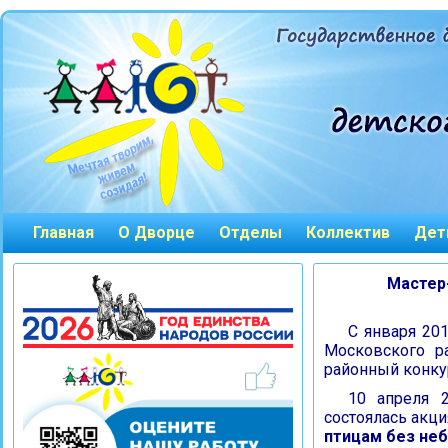
Главная
О Дворце
Отделы
Коллектив
Дет
Мастер-
С января 20
Московского р
районный конк
10 апреля 
состоялась акци
птицам без неб