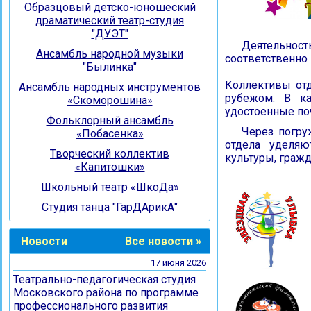
Образцовый детско-юношеский
драматический театр-студия
"ДУЭТ"
Деятельнос
Ансамбль народной музыки
соответственно 
"Былинка"
Коллективы отд
Ансамбль народных инструментов
рубежом. В ка
«Скоморошина»
удостоенные поч
Фольклорный ансамбль
Через погру
«Побасенка»
отдела уделя
Творческий коллектив
культуры, граж
«Капитошки»
Школьный театр «ШкоДа»
Студия танца "ГарДАрикА"
Новости
Все новости »
17 июня 2026
Театрально-педагогическая студия
Московского района по программе
профессионального развития