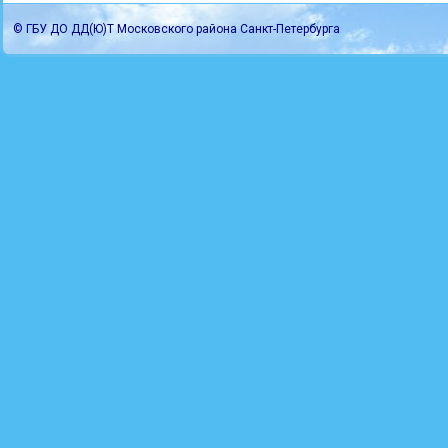
© ГБУ ДО ДД(Ю)Т Московского района Санкт-Петербурга